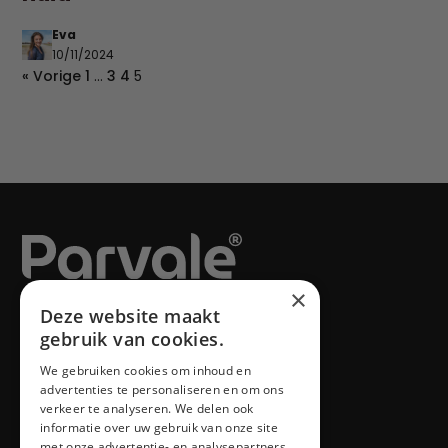
Eva
10/11/2024
« Vorige
1
…
3
4
5
×
Blog
Deze website maakt
gebruik van cookies.
We gebruiken cookies om inhoud en
advertenties te personaliseren en om ons
Producten
verkeer te analyseren. We delen ook
informatie over uw gebruik van onze site
Alle producten
met onze advertentie- en analysepartners,