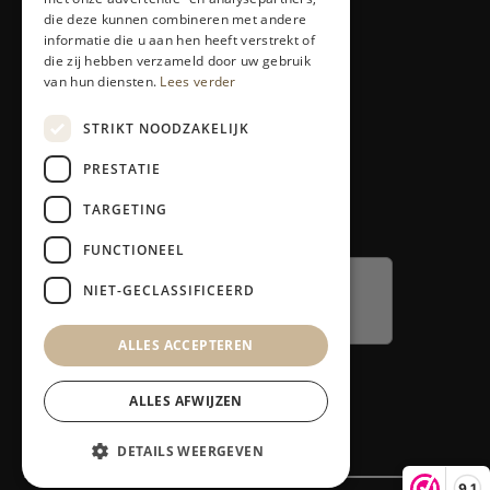
LED-therapie
die deze kunnen combineren met andere
Ontharen
informatie die u aan hen heeft verstrekt of
die zij hebben verzameld door uw gebruik
van hun diensten.
Lees verder
Service
STRIKT NOODZAKELIJK
Klantenservice
Contact
PRESTATIE
Retours en garantie
TARGETING
Klacht melden
FUNCTIONEEL
NIET-GECLASSIFICEERD
ALLES ACCEPTEREN
ALLES AFWIJZEN
DETAILS WEERGEVEN
9,1