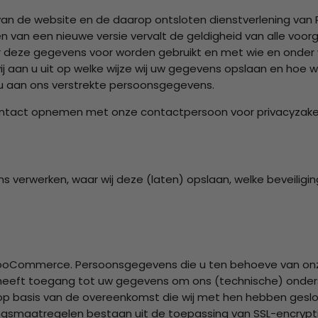
k van de website en de daarop ontsloten dienstverlening van
 van een nieuwe versie vervalt de geldigheid van alle voorga
r deze gegevens voor worden gebruikt en met wie en onde
 aan u uit op welke wijze wij uw gegevens opslaan en hoe 
 u aan ons verstrekte persoonsgegevens.
 contact opnemen met onze contactpersoon voor privacyzak
ns verwerken, waar wij deze (laten) opslaan, welke beveiligi
ooCommerce. Persoonsgegevens die u ten behoeve van onze 
ft toegang tot uw gegevens om ons (technische) onderste
p basis van de overeenkomst die wij met hen hebben gesl
ngsmaatregelen bestaan uit de toepassing van SSL-encrypt