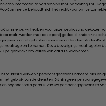
sche informatie te verzamelen met betrekking tot uw geb
WooCommerce behoudt zich het recht voor om verzamelde 
ooCommerce, wij hebben voor onze webhosting gekozen voo
baar stelt, worden met deze partij gedeeld. AndersKinsta
uw gegevens nooit gebruiken voor een ander doel. AndersKins
ngsmaatregelen te nemen. Deze beveiligingsmaatregelen be
ck-ups gemaakt om verlies van data te voorkomen.
insta. Kinsta verwerkt persoonsgegevens namens ons en ge
 het gebruik van de diensten. Dit zijn geen persoonsgegev
 en ongeoorloofd gebruik van uw persoonsgegevens te voo