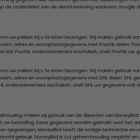
p de onderdelen van de dienstverlening waarvoor Google de
ak om uw pakket bij u te laten bezorgen. Wij maken gebruik v
 uw naam, adres en woonplaatsgegevens met PostNL delen. Po
al dat PostNL onderaannemers inschakelt, stelt PostNL uw g
ak om uw pakket bij u te laten bezorgen. Wij maken gebruik v
 uw naam, adres en woonplaatsgegevens met DHL delen. DHL g
HL onderaannemers inschakelt, stelt DHL uw gegevens ook aa
ekhouding maken wij gebruik van de diensten van MoneyBird.
 uw bestelling. Deze gegevens worden gebruikt voor het ad
 opgeslagen, MoneyBird heeft de nodige technische en o
oofd gebruik. MoneyBird is tot geheimhouding verplicht en 