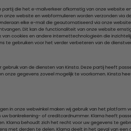
 partij die het e-mailverkeer afkomstig van onze website 
van onze website en webformulieren worden verzonden via de 
deraan elke e-mail die geautomatiseerd via onze website is v
ontvangen. Dit kan de functionaliteit van onze website er
ik van cookies en andere internettechnologieën die inzichte
s te gebruiken voor het verder verbeteren van de dienstver
eer gebruik van de diensten van Kinsta. Deze partij heeft p
w en onze gegevens zoveel mogelijk te voorkomen. Kinsta he
gen in onze webwinkel maken wij gebruik van het platform v
uw bankrekening- of creditcardnummer. Klarna heeft pass
larna behoudt zich het recht voor uw gegevens te gebrui
ns met derden te delen. Klarna deelt in het geval van een 