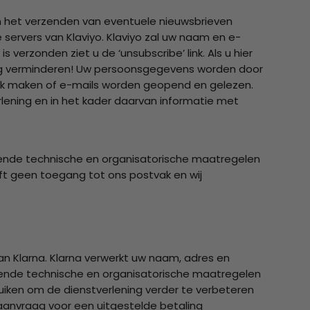
en het verzenden van eventuele nieuwsbrieven
servers van Klaviyo. Klaviyo zal uw naam en e-
erzonden ziet u de ‘unsubscribe’ link. Als u hier
nstig verminderen! Uw persoonsgegevens worden door
lijk maken of e-mails worden geopend en gelezen.
lening en in het kader daarvan informatie met
assende technische en organisatorische maatregelen
eft geen toegang tot ons postvak en wij
an Klarna. Klarna verwerkt uw naam, adres en
ende technische en organisatorische maatregelen
ken om de dienstverlening verder te verbeteren
aanvraag voor een uitgestelde betaling