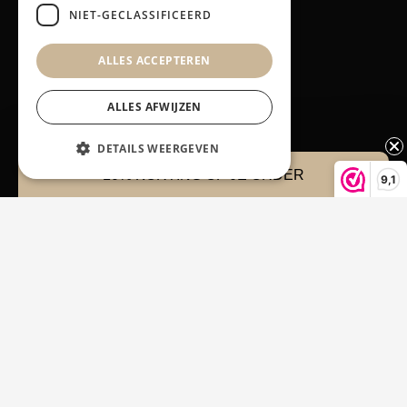
NIET-GECLASSIFICEERD
ALLES ACCEPTEREN
Producten
Alle producten
ALLES AFWIJZEN
LED-therapie
Ontharen
DETAILS WEERGEVEN
9,1
Service
10% KORTING OP JE ORDER
Klantenservice
Contact
Retours en garantie
Klacht melden