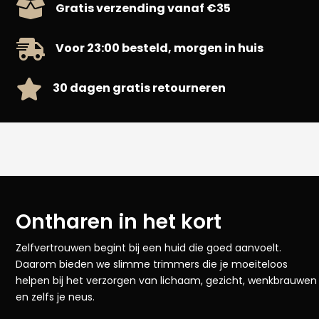

Gratis verzending vanaf €35

Voor 23:00 besteld, morgen in huis

30 dagen gratis retourneren
10% KORTING OP JE
ORDER
Ontharen in het kort
Laat je e-mailadres achter en ontvang nog
meer leuke deals en blijf op de hoogte.
Zelfvertrouwen begint bij een huid die goed aanvoelt.
Email
Daarom bieden we slimme trimmers die je moeiteloos
helpen bij het verzorgen van lichaam, gezicht, wenkbrauwen
IK WIL LEUKE DEALS
en zelfs je neus.
NEE, LIEVER NIET