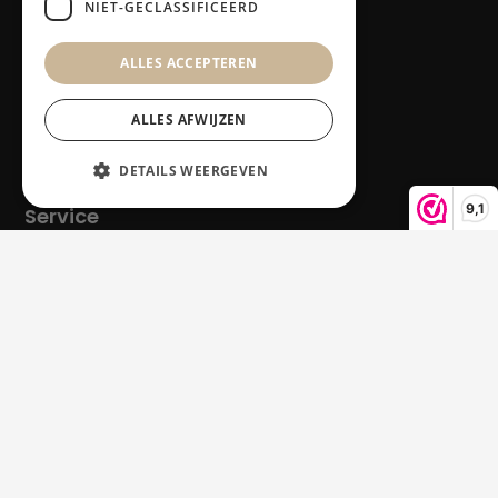
NIET-GECLASSIFICEERD
ALLES ACCEPTEREN
Producten
Alle producten
ALLES AFWIJZEN
LED-therapie
Ontharen
DETAILS WEERGEVEN
9,1
Service
Klantenservice
Contact
Retours en garantie
Klacht melden