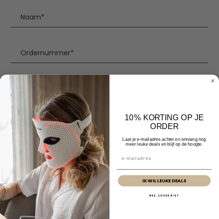
Naam
*
Ordernummer
*
E-mail
*
10% KORTING OP JE
Telefoonnummer
ORDER
Laat je e-mailadres achter en ontvang nog
meer leuke deals en blijf op de hoogte.
Reden van retour
*
Email
Product is beschadigd aangekomen
Verkeerd artikel ontvangen
IK WIL LEUKE DEALS
Product voldoet niet aan de verwachtingen
NEE, LIEVER NIET
Product is defect / werkt niet goed
Anders