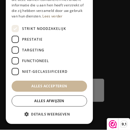
informatie die u aan hen heeft verstrekt of
Alle producten
die zij hebben verzameld door uw gebruik
LED-therapie
van hun diensten.
Lees verder
Ontharen
STRIKT NOODZAKELIJK
Service
PRESTATIE
Klantenservice
TARGETING
Contact
Retours en garantie
FUNCTIONEEL
Klacht melden
NIET-GECLASSIFICEERD
ALLES ACCEPTEREN
ALLES AFWIJZEN
DETAILS WEERGEVEN
9,1