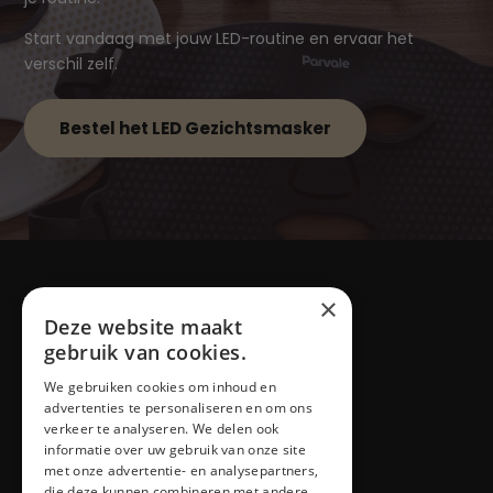
Start vandaag met jouw LED-routine en ervaar het
verschil zelf.
Bestel het LED Gezichtsmasker
×
Deze website maakt
gebruik van cookies.
Blog
We gebruiken cookies om inhoud en
advertenties te personaliseren en om ons
verkeer te analyseren. We delen ook
informatie over uw gebruik van onze site
met onze advertentie- en analysepartners,
Producten
die deze kunnen combineren met andere