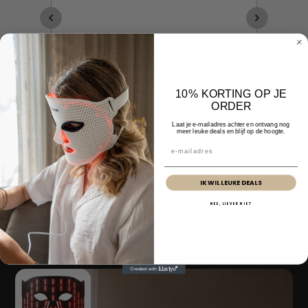
10% KORTING OP JE
ORDER
Laat je e-mailadres achter en ontvang nog
meer leuke deals en blijf op de hoogte.
Email
IK WIL LEUKE DEALS
NEE, LIEVER NIET