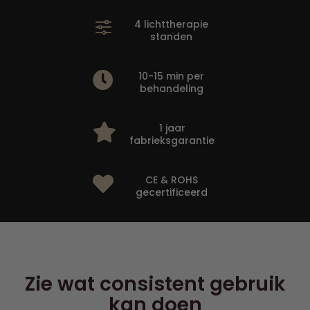
4 lichttherapie
f
standen
10-15 min per

behandeling
1 jaar

fabrieksgarantie
CE & ROHS

gecertificeerd
Zie wat consistent gebruik
kan doen