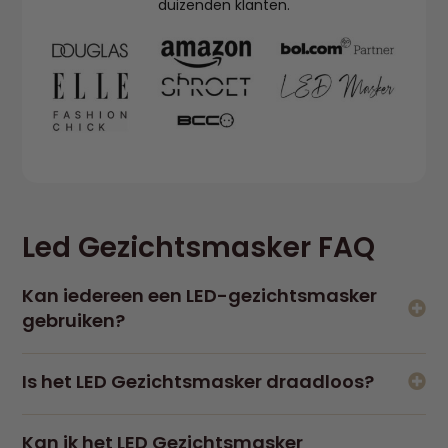
duizenden klanten.
Led Gezichtsmasker FAQ
Kan iedereen een LED-gezichtsmasker
gebruiken?
Mensen met epilepsie, lichtgevoelige huidaandoeningen
Is het LED Gezichtsmasker draadloos?
of zwangere vrouwen wordt aangeraden eerst een arts
te raadplegen.
Ons masker is draadloos te gebruiken, met slechts één
Kan ik het LED Gezichtsmasker