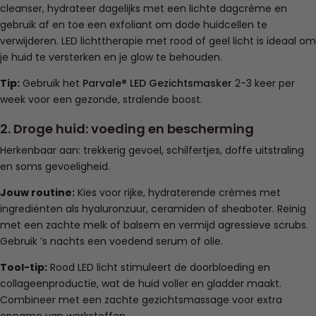
cleanser, hydrateer dagelijks met een lichte dagcrème en
gebruik af en toe een exfoliant om dode huidcellen te
verwijderen. LED lichttherapie met rood of geel licht is ideaal om
je huid te versterken en je glow te behouden.
Tip:
Gebruik het
Parvale® LED Gezichtsmasker
2-3 keer per
week voor een gezonde, stralende boost.
2. Droge huid: voeding en bescherming
Herkenbaar aan: trekkerig gevoel, schilfertjes, doffe uitstraling
en soms gevoeligheid.
Jouw routine:
Kies voor rijke, hydraterende crèmes met
ingrediënten als hyaluronzuur, ceramiden of sheaboter. Reinig
met een zachte melk of balsem en vermijd agressieve scrubs.
Gebruik ’s nachts een voedend serum of olie.
Tool-tip:
Rood LED licht stimuleert de doorbloeding en
collageenproductie, wat de huid voller en gladder maakt.
Combineer met een zachte gezichtsmassage voor extra
opname van werkstoffen.