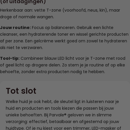
(of uitdagingen)
Herkenbaar aan: vette T-zone (voorhoofd, neus, kin), maar
droge of normale wangen.
Jouw routine:
Focus op balanceren. Gebruik een lichte
cleanser, een hydraterende toner en wissel gerichte producten
af per zone. Een gelcrème werkt goed om zowel te hydrateren
als niet te verzwaren.
Tool-tip:
Combineer blauw LED licht voor je T-zone met rood
of geel licht op drogere delen. Zo stem je je routine af op elke
behoefte, zonder extra producten nodig te hebben.
Tot slot
Welke huid je ook hebt, de sleutel ligt in luisteren naar je
huid en producten en tools kiezen die passen bij jouw
unieke behoeften. Bij Parvale® geloven we in slimme
verzorging: effectief, betaalbaar en afgestemd op jouw
huidtype. Of je nu kiest voor een trimmer, LED-masker of