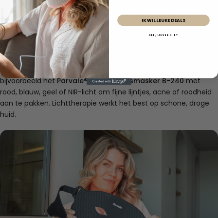
hebt, kies altijd een crème of lotion die daar goed op aansluit.
Voor de vette huid kies je een luchtige gelcrème, bij een droge
IK WIL LEUKE DEALS
huid een vollere formule.
NEE, LIEVER NIET
4. Gebruik een LED Gezichtsmasker voor extra
verzorging
Na het reinigen is je huid klaar voor een gerichte boost. Gebruik
bijvoorbeeld het
Parvale® LED Gezichtsmasker B-240
met
rood, blauw, geel of NIR-licht om fijne lijntjes, acne of roodheid
aan te pakken. Lichttherapie werkt het best op schone, droge
huid.