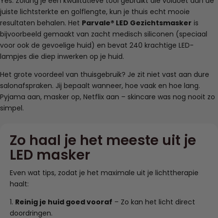
Yes. Zolang je een kwalitatieve tool gebruikt die voldoet aan de
juiste lichtsterkte en golflengte, kun je thuis echt mooie
resultaten behalen. Het
Parvale® LED Gezichtsmasker
is
bijvoorbeeld gemaakt van zacht medisch siliconen (speciaal
voor ook de gevoelige huid) en bevat 240 krachtige LED-
lampjes die diep inwerken op je huid.
Het grote voordeel van thuisgebruik? Je zit niet vast aan dure
salonafspraken. Jij bepaalt wanneer, hoe vaak en hoe lang.
Pyjama aan, masker op, Netflix aan – skincare was nog nooit zo
simpel.
Zo haal je het meeste uit je
LED masker
Even wat tips, zodat je het maximale uit je lichttherapie
haalt:
1.
Reinig je huid goed vooraf
– Zo kan het licht direct
doordringen.