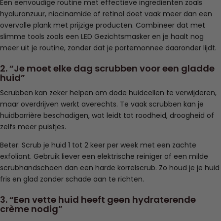
Een eenvoudige routine met effectieve ingrediënten zoals
hyaluronzuur, niacinamide of retinol doet vaak meer dan een
overvolle plank met prijzige producten. Combineer dat met
slimme tools zoals een LED Gezichtsmasker en je haalt nog
meer uit je routine, zonder dat je portemonnee daaronder lijdt.
2. “Je moet elke dag scrubben voor een gladde
huid”
Scrubben kan zeker helpen om dode huidcellen te verwijderen,
maar overdrijven werkt averechts. Te vaak scrubben kan je
huidbarrière beschadigen, wat leidt tot roodheid, droogheid of
zelfs meer puistjes.
Beter: Scrub je huid 1 tot 2 keer per week met een zachte
exfoliant. Gebruik liever een elektrische reiniger of een milde
scrubhandschoen dan een harde korrelscrub. Zo houd je je huid
fris en glad zonder schade aan te richten.
3. “Een vette huid heeft geen hydraterende
crème nodig”