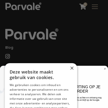
0
Blog
×
Producten
Deze website maakt
gebruik van cookies.
Alle producten
LED-therapie
We gebruiken cookies om inhoud en
10% KORTING OP JE
Ontharen
advertenties te personaliseren en om ons
ORDER
verkeer te analyseren. We delen ook
Laat je e-mailadres achter en ontvang nog
informatie over uw gebruik van onze site
Service
meer leuke deals en blijf op de hoogte.
met onze advertentie- en analysepartners,
Email
die deze kunnen combineren met andere