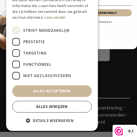
Klantenservice
informatie die u aan hen heeft verstrekt of
Contact
die zij hebben verzameld door uw gebruik
IK WIL LEUKE DEALS
Retours en garantie
van hun diensten.
Lees verder
Klacht melden
NEE, LIEVER NIET
STRIKT NOODZAKELIJK
PRESTATIE
TARGETING
FUNCTIONEEL
NIET-GECLASSIFICEERD
ALLES ACCEPTEREN
ALLES AFWIJZEN
© 2026 Parvale® - KvK: 89121880 -
Privacyverklaring
-
Cookiebeleid
-
Disclaimer
-
Algemene Voorwaarden
-
DETAILS WEERGEVEN
Gemaakt door:
Totstraksonline.nl
9,1