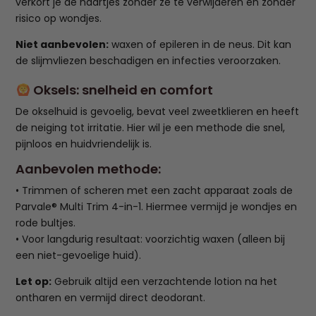
verkort je de haartjes zonder ze te verwijderen én zonder
risico op wondjes.
Niet aanbevolen:
waxen of epileren in de neus. Dit kan
de slijmvliezen beschadigen en infecties veroorzaken.
Oksels: snelheid en comfort
De okselhuid is gevoelig, bevat veel zweetklieren en heeft
de neiging tot irritatie. Hier wil je een methode die snel,
pijnloos en huidvriendelijk is.
Aanbevolen methode:
• Trimmen of scheren met een zacht apparaat zoals de
Parvale® Multi Trim 4-in-1. Hiermee vermijd je wondjes en
rode bultjes.
• Voor langdurig resultaat: voorzichtig waxen (alleen bij
een niet-gevoelige huid).
Let op:
Gebruik altijd een verzachtende lotion na het
ontharen en vermijd direct deodorant.