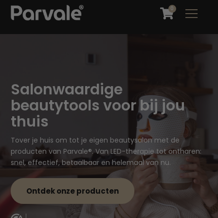
0
Salonwaardige
beautytools voor bij jou
thuis
Tover je huis om tot je eigen beautysalon met de
producten van Parvale®. Van LED-therapie tot ontharen:
snel, effectief, betaalbaar en helemaal van nu.
Ontdek onze producten