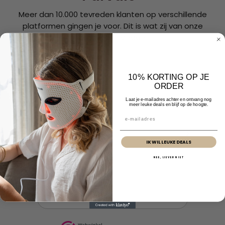
Meer dan 10.000 tevreden klanten op verschillende
platformen gingen je voor. Dit is wat zij van onze
producten vinden:
10% KORTING OP JE
ORDER
Laat je e-mailadres achter en ontvang nog
meer leuke deals en blijf op de hoogte.
Email
IK WIL LEUKE DEALS
NEE, LIEVER NIET