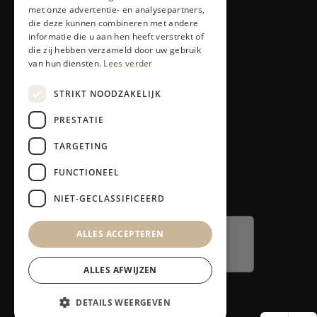
met onze advertentie- en analysepartners,
Producten
die deze kunnen combineren met andere
informatie die u aan hen heeft verstrekt of
Alle producten
die zij hebben verzameld door uw gebruik
LED-therapie
van hun diensten.
Lees verder
Ontharen
STRIKT NOODZAKELIJK
Service
PRESTATIE
Klantenservice
TARGETING
Contact
Retours en garantie
FUNCTIONEEL
Klacht melden
NIET-GECLASSIFICEERD
ALLES ACCEPTEREN
ALLES AFWIJZEN
DETAILS WEERGEVEN