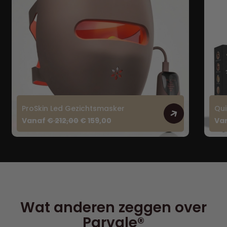
ProSkin Led Gezichtsmasker
Qui
Vanaf
€
212,00
€
159,00
Va
Wat anderen zeggen over
Parvale®