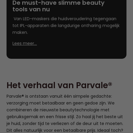
De must-have slimme beauty
tools van nu
Van LED-maskers die huidveroudering tegengaan
tot IPL-apparaten die langdurige ontharing mogelijk
maken.
Lees meer…
Het verhaal van Parvale®
Parvale® is ontstaan vanuit één simpele gedachte:
verzorging moet betaalbaar en geen gedoe zijn. We
combineren de nieuwste beautytechnologie met
gebruiksgemak en een frisse stijl. Zo haal jij het beste uit
je huid, zonder tijd te verliezen of de deur uit te moeten.
Dit alles natuurlijk voor een betaalbare prijs. Ideaal toch?